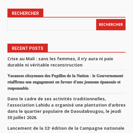
RECHERCHER
RECHERCHER
RECENT POSTS
Crise au Mali : sans les femmes, il n’y aura ni paix
durable ni véritable reconstruction
𝐕𝐚𝐜𝐚𝐧𝐜𝐞𝐬 𝐜𝐢𝐭𝐨𝐲𝐞𝐧𝐧𝐞𝐬 𝐝𝐞𝐬 𝐏𝐮𝐩𝐢𝐥𝐥𝐞𝐬 𝐝𝐞 𝐥𝐚 𝐍𝐚𝐭𝐢𝐨𝐧 : 𝐥𝐞 𝐆𝐨𝐮𝐯𝐞𝐫𝐧𝐞𝐦𝐞𝐧𝐭
𝐫𝐞́𝐚𝐟𝐟𝐢𝐫𝐦𝐞 𝐬𝐨𝐧 𝐞𝐧𝐠𝐚𝐠𝐞𝐦𝐞𝐧𝐭 𝐞𝐧 𝐟𝐚𝐯𝐞𝐮𝐫 𝐝’𝐮𝐧𝐞 𝐣𝐞𝐮𝐧𝐞𝐬𝐬𝐞 𝐞́𝐩𝐚𝐧𝐨𝐮𝐢𝐞 𝐞𝐭
𝐫𝐞𝐬𝐩𝐨𝐧𝐬𝐚𝐛𝐥𝐞.
Dans le cadre de ses activités traditionnelles,
l’association Lahidu a organisé une plantation d’arbres
dans le quartier populaire de Daoudabougou, le jeudi
30 juillet 2026.
Lancement de la 32ᵉ édition de la Campagne nationale