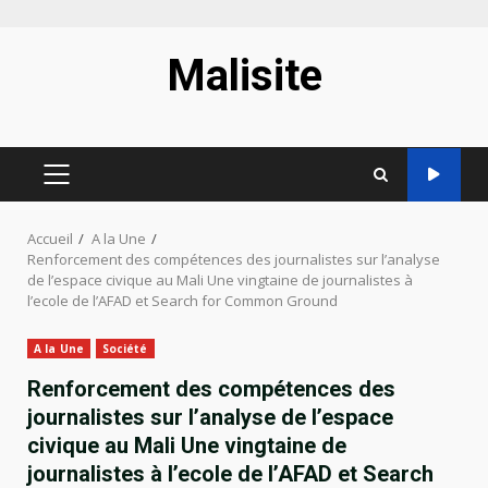
Aller
Malisite
au
contenu
MENU
PRINCIPAL
Accueil
A la Une
Renforcement des compétences des journalistes sur l’analyse
de l’espace civique au Mali Une vingtaine de journalistes à
l’ecole de l’AFAD et Search for Common Ground
A la Une
Société
Renforcement des compétences des
journalistes sur l’analyse de l’espace
civique au Mali Une vingtaine de
journalistes à l’ecole de l’AFAD et Search