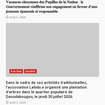
𝐕𝐚𝐜𝐚𝐧𝐜𝐞𝐬 𝐜𝐢𝐭𝐨𝐲𝐞𝐧𝐧𝐞𝐬 𝐝𝐞𝐬 𝐏𝐮𝐩𝐢𝐥𝐥𝐞𝐬 𝐝𝐞 𝐥𝐚 𝐍𝐚𝐭𝐢𝐨𝐧 : 𝐥𝐞
𝐆𝐨𝐮𝐯𝐞𝐫𝐧𝐞𝐦𝐞𝐧𝐭 𝐫𝐞́𝐚𝐟𝐟𝐢𝐫𝐦𝐞 𝐬𝐨𝐧 𝐞𝐧𝐠𝐚𝐠𝐞𝐦𝐞𝐧𝐭 𝐞𝐧 𝐟𝐚𝐯𝐞𝐮𝐫 𝐝’𝐮𝐧𝐞
𝐣𝐞𝐮𝐧𝐞𝐬𝐬𝐞 𝐞́𝐩𝐚𝐧𝐨𝐮𝐢𝐞 𝐞𝐭 𝐫𝐞𝐬𝐩𝐨𝐧𝐬𝐚𝐛𝐥𝐞.
août 5, 2026
A la Une
Société
Dans le cadre de ses activités traditionnelles,
l’association Lahidu a organisé une plantation
d’arbres dans le quartier populaire de
Daoudabougou, le jeudi 30 juillet 2026.
août 3, 2026