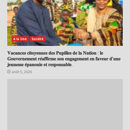
A la Une
Société
𝐕𝐚𝐜𝐚𝐧𝐜𝐞𝐬 𝐜𝐢𝐭𝐨𝐲𝐞𝐧𝐧𝐞𝐬 𝐝𝐞𝐬 𝐏𝐮𝐩𝐢𝐥𝐥𝐞𝐬 𝐝𝐞 𝐥𝐚 𝐍𝐚𝐭𝐢𝐨𝐧 : 𝐥𝐞
𝐆𝐨𝐮𝐯𝐞𝐫𝐧𝐞𝐦𝐞𝐧𝐭 𝐫𝐞́𝐚𝐟𝐟𝐢𝐫𝐦𝐞 𝐬𝐨𝐧 𝐞𝐧𝐠𝐚𝐠𝐞𝐦𝐞𝐧𝐭 𝐞𝐧 𝐟𝐚𝐯𝐞𝐮𝐫 𝐝’𝐮𝐧𝐞
𝐣𝐞𝐮𝐧𝐞𝐬𝐬𝐞 𝐞́𝐩𝐚𝐧𝐨𝐮𝐢𝐞 𝐞𝐭 𝐫𝐞𝐬𝐩𝐨𝐧𝐬𝐚𝐛𝐥𝐞.
août 5, 2026