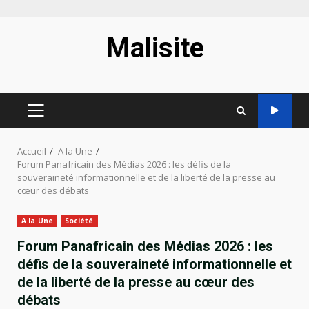
Aller
Malisite
au
contenu
MENU
PRINCIPAL
Accueil
A la Une
Forum Panafricain des Médias 2026 : les défis de la
souveraineté informationnelle et de la liberté de la presse au
cœur des débats
A la Une
Société
Forum Panafricain des Médias 2026 : les
défis de la souveraineté informationnelle et
de la liberté de la presse au cœur des
débats