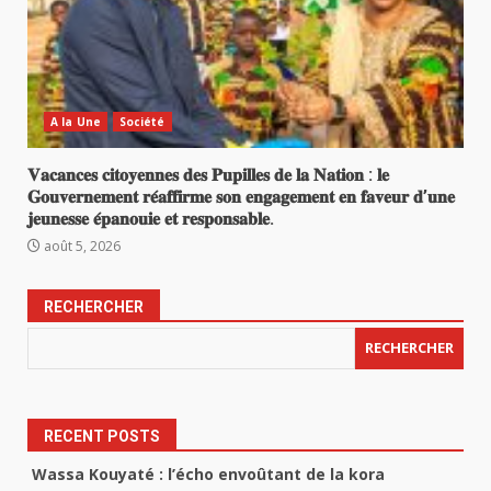
A la Une
Société
𝐕𝐚𝐜𝐚𝐧𝐜𝐞𝐬 𝐜𝐢𝐭𝐨𝐲𝐞𝐧𝐧𝐞𝐬 𝐝𝐞𝐬 𝐏𝐮𝐩𝐢𝐥𝐥𝐞𝐬 𝐝𝐞 𝐥𝐚 𝐍𝐚𝐭𝐢𝐨𝐧 : 𝐥𝐞
𝐆𝐨𝐮𝐯𝐞𝐫𝐧𝐞𝐦𝐞𝐧𝐭 𝐫𝐞́𝐚𝐟𝐟𝐢𝐫𝐦𝐞 𝐬𝐨𝐧 𝐞𝐧𝐠𝐚𝐠𝐞𝐦𝐞𝐧𝐭 𝐞𝐧 𝐟𝐚𝐯𝐞𝐮𝐫 𝐝’𝐮𝐧𝐞
𝐣𝐞𝐮𝐧𝐞𝐬𝐬𝐞 𝐞́𝐩𝐚𝐧𝐨𝐮𝐢𝐞 𝐞𝐭 𝐫𝐞𝐬𝐩𝐨𝐧𝐬𝐚𝐛𝐥𝐞.
août 5, 2026
RECHERCHER
RECHERCHER
RECENT POSTS
Wassa Kouyaté : l’écho envoûtant de la kora