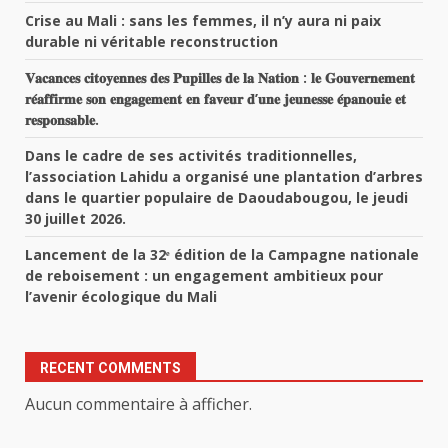
Crise au Mali : sans les femmes, il n’y aura ni paix
durable ni véritable reconstruction
𝐕𝐚𝐜𝐚𝐧𝐜𝐞𝐬 𝐜𝐢𝐭𝐨𝐲𝐞𝐧𝐧𝐞𝐬 𝐝𝐞𝐬 𝐏𝐮𝐩𝐢𝐥𝐥𝐞𝐬 𝐝𝐞 𝐥𝐚 𝐍𝐚𝐭𝐢𝐨𝐧 : 𝐥𝐞 𝐆𝐨𝐮𝐯𝐞𝐫𝐧𝐞𝐦𝐞𝐧𝐭
𝐫𝐞́𝐚𝐟𝐟𝐢𝐫𝐦𝐞 𝐬𝐨𝐧 𝐞𝐧𝐠𝐚𝐠𝐞𝐦𝐞𝐧𝐭 𝐞𝐧 𝐟𝐚𝐯𝐞𝐮𝐫 𝐝’𝐮𝐧𝐞 𝐣𝐞𝐮𝐧𝐞𝐬𝐬𝐞 𝐞́𝐩𝐚𝐧𝐨𝐮𝐢𝐞 𝐞𝐭
𝐫𝐞𝐬𝐩𝐨𝐧𝐬𝐚𝐛𝐥𝐞.
Dans le cadre de ses activités traditionnelles,
l’association Lahidu a organisé une plantation d’arbres
dans le quartier populaire de Daoudabougou, le jeudi
30 juillet 2026.
Lancement de la 32ᵉ édition de la Campagne nationale
de reboisement : un engagement ambitieux pour
l’avenir écologique du Mali
RECENT COMMENTS
Aucun commentaire à afficher.