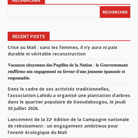
RECHERCHER
RECHERCHER
RECENT POSTS
Crise au Mali : sans les femmes, il n’y aura ni paix
durable ni véritable reconstruction
𝐕𝐚𝐜𝐚𝐧𝐜𝐞𝐬 𝐜𝐢𝐭𝐨𝐲𝐞𝐧𝐧𝐞𝐬 𝐝𝐞𝐬 𝐏𝐮𝐩𝐢𝐥𝐥𝐞𝐬 𝐝𝐞 𝐥𝐚 𝐍𝐚𝐭𝐢𝐨𝐧 : 𝐥𝐞 𝐆𝐨𝐮𝐯𝐞𝐫𝐧𝐞𝐦𝐞𝐧𝐭
𝐫𝐞́𝐚𝐟𝐟𝐢𝐫𝐦𝐞 𝐬𝐨𝐧 𝐞𝐧𝐠𝐚𝐠𝐞𝐦𝐞𝐧𝐭 𝐞𝐧 𝐟𝐚𝐯𝐞𝐮𝐫 𝐝’𝐮𝐧𝐞 𝐣𝐞𝐮𝐧𝐞𝐬𝐬𝐞 𝐞́𝐩𝐚𝐧𝐨𝐮𝐢𝐞 𝐞𝐭
𝐫𝐞𝐬𝐩𝐨𝐧𝐬𝐚𝐛𝐥𝐞.
Dans le cadre de ses activités traditionnelles,
l’association Lahidu a organisé une plantation d’arbres
dans le quartier populaire de Daoudabougou, le jeudi
30 juillet 2026.
Lancement de la 32ᵉ édition de la Campagne nationale
de reboisement : un engagement ambitieux pour
l’avenir écologique du Mali