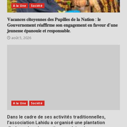
A la Une
Société
𝐕𝐚𝐜𝐚𝐧𝐜𝐞𝐬 𝐜𝐢𝐭𝐨𝐲𝐞𝐧𝐧𝐞𝐬 𝐝𝐞𝐬 𝐏𝐮𝐩𝐢𝐥𝐥𝐞𝐬 𝐝𝐞 𝐥𝐚 𝐍𝐚𝐭𝐢𝐨𝐧 : 𝐥𝐞
𝐆𝐨𝐮𝐯𝐞𝐫𝐧𝐞𝐦𝐞𝐧𝐭 𝐫𝐞́𝐚𝐟𝐟𝐢𝐫𝐦𝐞 𝐬𝐨𝐧 𝐞𝐧𝐠𝐚𝐠𝐞𝐦𝐞𝐧𝐭 𝐞𝐧 𝐟𝐚𝐯𝐞𝐮𝐫 𝐝’𝐮𝐧𝐞
𝐣𝐞𝐮𝐧𝐞𝐬𝐬𝐞 𝐞́𝐩𝐚𝐧𝐨𝐮𝐢𝐞 𝐞𝐭 𝐫𝐞𝐬𝐩𝐨𝐧𝐬𝐚𝐛𝐥𝐞.
août 5, 2026
A la Une
Société
Dans le cadre de ses activités traditionnelles,
l’association Lahidu a organisé une plantation