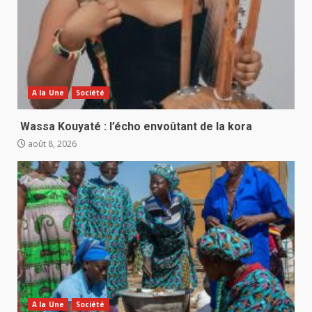
A la Une
Société
Wassa Kouyaté : l’écho envoûtant de la kora
août 8, 2026
A la Une
Société