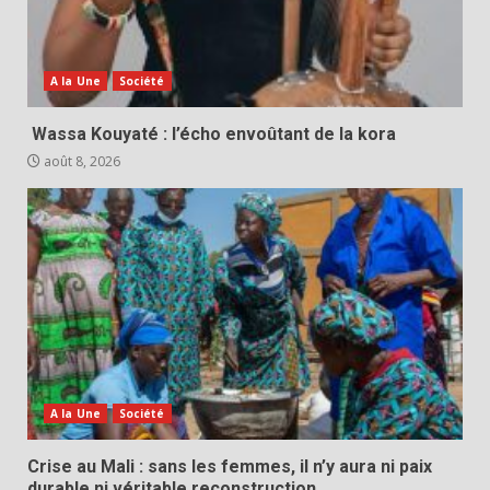
A la Une
Société
Wassa Kouyaté : l’écho envoûtant de la kora
août 8, 2026
A la Une
Société
Crise au Mali : sans les femmes, il n’y aura ni paix
durable ni véritable reconstruction