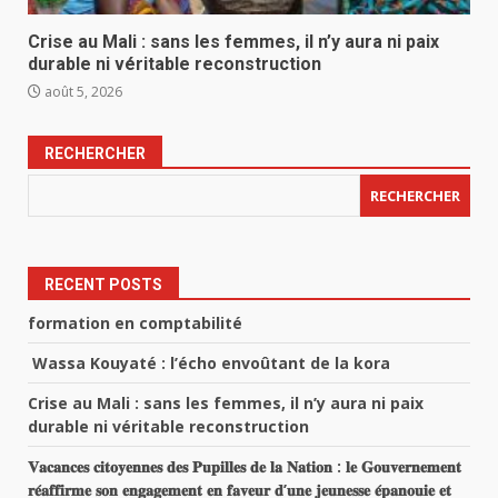
Crise au Mali : sans les femmes, il n’y aura ni paix
durable ni véritable reconstruction
août 5, 2026
RECHERCHER
RECHERCHER
RECENT POSTS
formation en comptabilité
Wassa Kouyaté : l’écho envoûtant de la kora
Crise au Mali : sans les femmes, il n’y aura ni paix
durable ni véritable reconstruction
𝐕𝐚𝐜𝐚𝐧𝐜𝐞𝐬 𝐜𝐢𝐭𝐨𝐲𝐞𝐧𝐧𝐞𝐬 𝐝𝐞𝐬 𝐏𝐮𝐩𝐢𝐥𝐥𝐞𝐬 𝐝𝐞 𝐥𝐚 𝐍𝐚𝐭𝐢𝐨𝐧 : 𝐥𝐞 𝐆𝐨𝐮𝐯𝐞𝐫𝐧𝐞𝐦𝐞𝐧𝐭
𝐫𝐞́𝐚𝐟𝐟𝐢𝐫𝐦𝐞 𝐬𝐨𝐧 𝐞𝐧𝐠𝐚𝐠𝐞𝐦𝐞𝐧𝐭 𝐞𝐧 𝐟𝐚𝐯𝐞𝐮𝐫 𝐝’𝐮𝐧𝐞 𝐣𝐞𝐮𝐧𝐞𝐬𝐬𝐞 𝐞́𝐩𝐚𝐧𝐨𝐮𝐢𝐞 𝐞𝐭