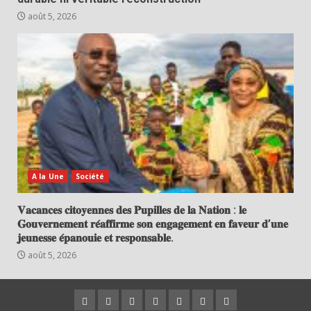
août 5, 2026
A la Une
Société
𝐕𝐚𝐜𝐚𝐧𝐜𝐞𝐬 𝐜𝐢𝐭𝐨𝐲𝐞𝐧𝐧𝐞𝐬 𝐝𝐞𝐬 𝐏𝐮𝐩𝐢𝐥𝐥𝐞𝐬 𝐝𝐞 𝐥𝐚 𝐍𝐚𝐭𝐢𝐨𝐧 : 𝐥𝐞
𝐆𝐨𝐮𝐯𝐞𝐫𝐧𝐞𝐦𝐞𝐧𝐭 𝐫𝐞́𝐚𝐟𝐟𝐢𝐫𝐦𝐞 𝐬𝐨𝐧 𝐞𝐧𝐠𝐚𝐠𝐞𝐦𝐞𝐧𝐭 𝐞𝐧 𝐟𝐚𝐯𝐞𝐮𝐫 𝐝’𝐮𝐧𝐞
𝐣𝐞𝐮𝐧𝐞𝐬𝐬𝐞 𝐞́𝐩𝐚𝐧𝐨𝐮𝐢𝐞 𝐞𝐭 𝐫𝐞𝐬𝐩𝐨𝐧𝐬𝐚𝐛𝐥𝐞.
août 5, 2026
Politique
A
Faits
Eco
International
Société
Sport