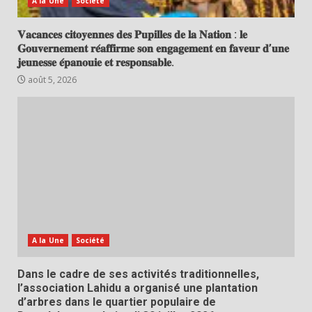
A la Une
Société
𝐕𝐚𝐜𝐚𝐧𝐜𝐞𝐬 𝐜𝐢𝐭𝐨𝐲𝐞𝐧𝐧𝐞𝐬 𝐝𝐞𝐬 𝐏𝐮𝐩𝐢𝐥𝐥𝐞𝐬 𝐝𝐞 𝐥𝐚 𝐍𝐚𝐭𝐢𝐨𝐧 : 𝐥𝐞
𝐆𝐨𝐮𝐯𝐞𝐫𝐧𝐞𝐦𝐞𝐧𝐭 𝐫𝐞́𝐚𝐟𝐟𝐢𝐫𝐦𝐞 𝐬𝐨𝐧 𝐞𝐧𝐠𝐚𝐠𝐞𝐦𝐞𝐧𝐭 𝐞𝐧 𝐟𝐚𝐯𝐞𝐮𝐫 𝐝’𝐮𝐧𝐞
𝐣𝐞𝐮𝐧𝐞𝐬𝐬𝐞 𝐞́𝐩𝐚𝐧𝐨𝐮𝐢𝐞 𝐞𝐭 𝐫𝐞𝐬𝐩𝐨𝐧𝐬𝐚𝐛𝐥𝐞.
août 5, 2026
A la Une
Société
Dans le cadre de ses activités traditionnelles,
l’association Lahidu a organisé une plantation
d’arbres dans le quartier populaire de