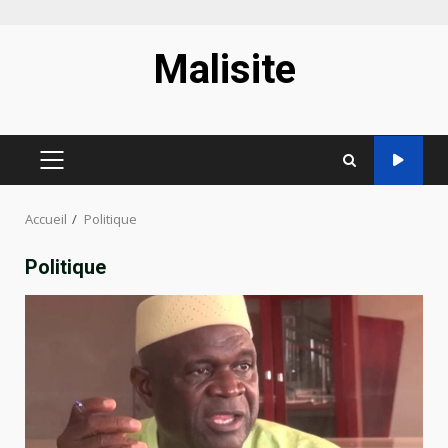
Aller
Malisite
au
contenu
MENU
PRINCIPAL
Accueil
Politique
Politique