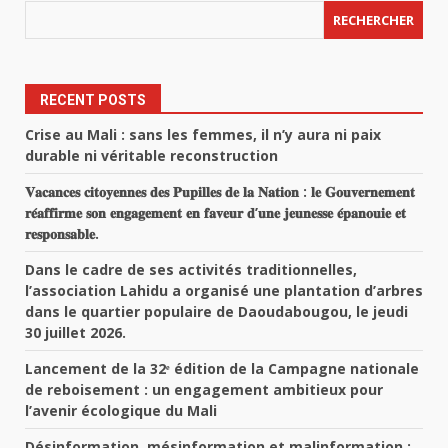
RECHERCHER
RECENT POSTS
Crise au Mali : sans les femmes, il n’y aura ni paix
durable ni véritable reconstruction
𝐕𝐚𝐜𝐚𝐧𝐜𝐞𝐬 𝐜𝐢𝐭𝐨𝐲𝐞𝐧𝐧𝐞𝐬 𝐝𝐞𝐬 𝐏𝐮𝐩𝐢𝐥𝐥𝐞𝐬 𝐝𝐞 𝐥𝐚 𝐍𝐚𝐭𝐢𝐨𝐧 : 𝐥𝐞 𝐆𝐨𝐮𝐯𝐞𝐫𝐧𝐞𝐦𝐞𝐧𝐭
𝐫𝐞́𝐚𝐟𝐟𝐢𝐫𝐦𝐞 𝐬𝐨𝐧 𝐞𝐧𝐠𝐚𝐠𝐞𝐦𝐞𝐧𝐭 𝐞𝐧 𝐟𝐚𝐯𝐞𝐮𝐫 𝐝’𝐮𝐧𝐞 𝐣𝐞𝐮𝐧𝐞𝐬𝐬𝐞 𝐞́𝐩𝐚𝐧𝐨𝐮𝐢𝐞 𝐞𝐭
𝐫𝐞𝐬𝐩𝐨𝐧𝐬𝐚𝐛𝐥𝐞.
Dans le cadre de ses activités traditionnelles,
l’association Lahidu a organisé une plantation d’arbres
dans le quartier populaire de Daoudabougou, le jeudi
30 juillet 2026.
Lancement de la 32ᵉ édition de la Campagne nationale
de reboisement : un engagement ambitieux pour
l’avenir écologique du Mali
Désinformation, mésinformation et malinformation :