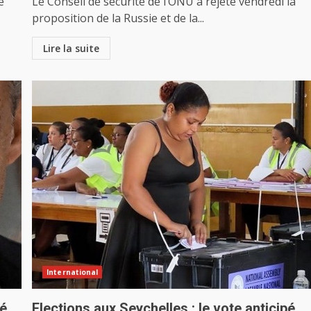
e
Le Conseil de sécurité de l’ONU a rejeté vendredi la
proposition de la Russie et de la...
Lire la suite
International
né
Elections aux Seychelles : le vote anticipé