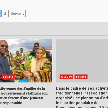
agination
2
Suivant
es
blications
Société
A la Une
Société
𝐢𝐭𝐨𝐲𝐞𝐧𝐧𝐞𝐬 𝐝𝐞𝐬 𝐏𝐮𝐩𝐢𝐥𝐥𝐞𝐬 𝐝𝐞 𝐥𝐚
Dans le cadre de ses activit
 𝐆𝐨𝐮𝐯𝐞𝐫𝐧𝐞𝐦𝐞𝐧𝐭 𝐫𝐞́𝐚𝐟𝐟𝐢𝐫𝐦𝐞 𝐬𝐨𝐧
traditionnelles, l’association
𝐭 𝐞𝐧 𝐟𝐚𝐯𝐞𝐮𝐫 𝐝’𝐮𝐧𝐞 𝐣𝐞𝐮𝐧𝐞𝐬𝐬𝐞
organisé une plantation d’a
𝐭 𝐫𝐞𝐬𝐩𝐨𝐧𝐬𝐚𝐛𝐥𝐞.
le quartier populaire de
Daoudabougou, le jeudi 30 jui