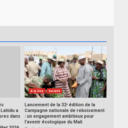
A la Une
Société
és
Lancement de la 32ᵉ édition de la
 Lahidu a
Campagne nationale de reboisement
rbres dans
: un engagement ambitieux pour
l’avenir écologique du Mali
llet 2026.