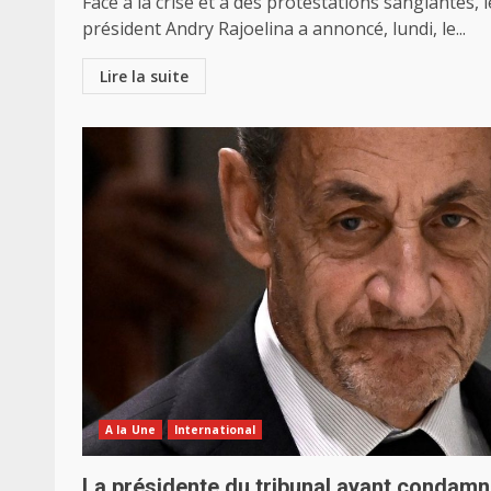
Face à la crise et à des protestations sanglantes, l
président Andry Rajoelina a annoncé, lundi, le...
Lire la suite
A la Une
International
La présidente du tribunal ayant condam