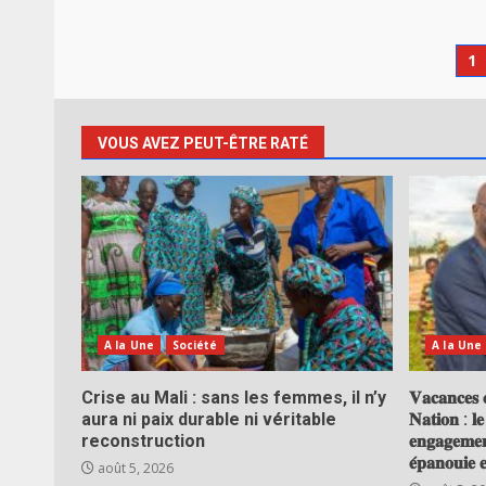
P
1
d
pu
VOUS AVEZ PEUT-ÊTRE RATÉ
A la Une
Société
A la Une
Crise au Mali : sans les femmes, il n’y
𝐕𝐚𝐜𝐚𝐧𝐜𝐞𝐬 𝐜
aura ni paix durable ni véritable
𝐍𝐚𝐭𝐢𝐨𝐧 : 𝐥
reconstruction
𝐞𝐧𝐠𝐚𝐠𝐞𝐦𝐞𝐧
𝐞́𝐩𝐚𝐧𝐨𝐮𝐢𝐞 
août 5, 2026