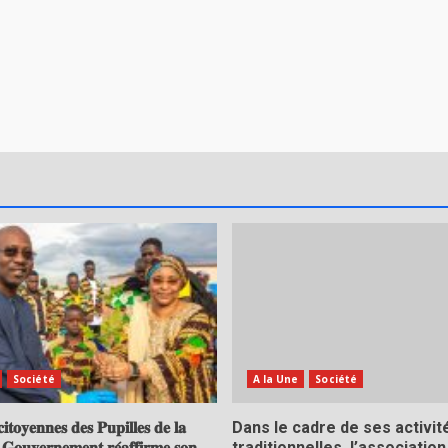
Société
A la Une
Société
𝐢𝐭𝐨𝐲𝐞𝐧𝐧𝐞𝐬 𝐝𝐞𝐬 𝐏𝐮𝐩𝐢𝐥𝐥𝐞𝐬 𝐝𝐞 𝐥𝐚
Dans le cadre de ses activit
 𝐆𝐨𝐮𝐯𝐞𝐫𝐧𝐞𝐦𝐞𝐧𝐭 𝐫𝐞́𝐚𝐟𝐟𝐢𝐫𝐦𝐞 𝐬𝐨𝐧
traditionnelles, l’association