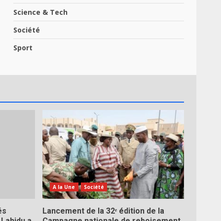
Science & Tech
Société
Sport
A la Une
Société
és
Lancement de la 32ᵉ édition de la
 Lahidu a
Campagne nationale de reboisement