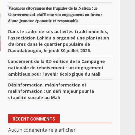
𝐕𝐚𝐜𝐚𝐧𝐜𝐞𝐬 𝐜𝐢𝐭𝐨𝐲𝐞𝐧𝐧𝐞𝐬 𝐝𝐞𝐬 𝐏𝐮𝐩𝐢𝐥𝐥𝐞𝐬 𝐝𝐞 𝐥𝐚 𝐍𝐚𝐭𝐢𝐨𝐧 : 𝐥𝐞
𝐆𝐨𝐮𝐯𝐞𝐫𝐧𝐞𝐦𝐞𝐧𝐭 𝐫𝐞́𝐚𝐟𝐟𝐢𝐫𝐦𝐞 𝐬𝐨𝐧 𝐞𝐧𝐠𝐚𝐠𝐞𝐦𝐞𝐧𝐭 𝐞𝐧 𝐟𝐚𝐯𝐞𝐮𝐫
𝐝’𝐮𝐧𝐞 𝐣𝐞𝐮𝐧𝐞𝐬𝐬𝐞 𝐞́𝐩𝐚𝐧𝐨𝐮𝐢𝐞 𝐞𝐭 𝐫𝐞𝐬𝐩𝐨𝐧𝐬𝐚𝐛𝐥𝐞.
Dans le cadre de ses activités traditionnelles,
l’association Lahidu a organisé une plantation
d’arbres dans le quartier populaire de
Daoudabougou, le jeudi 30 juillet 2026.
Lancement de la 32ᵉ édition de la Campagne
nationale de reboisement : un engagement
ambitieux pour l’avenir écologique du Mali
Désinformation, mésinformation et
malinformation : un défi majeur pour la
stabilité sociale au Mali
RECENT COMMENTS
Aucun commentaire à afficher.