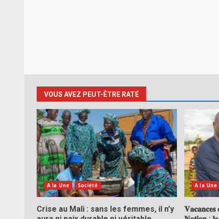
VOUS AVEZ PEUT-ÊTRE RATÉ
A la Une
Société
A la Une
Crise au Mali : sans les femmes, il n’y
𝐕𝐚𝐜𝐚𝐧𝐜𝐞𝐬 𝐜
aura ni paix durable ni véritable
𝐍𝐚𝐭𝐢𝐨𝐧 : 𝐥