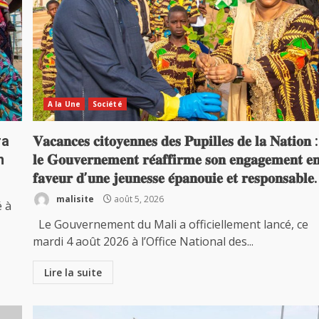
A la Une
Société
ra
𝐕𝐚𝐜𝐚𝐧𝐜𝐞𝐬 𝐜𝐢𝐭𝐨𝐲𝐞𝐧𝐧𝐞𝐬 𝐝𝐞𝐬 𝐏𝐮𝐩𝐢𝐥𝐥𝐞𝐬 𝐝𝐞 𝐥𝐚 𝐍𝐚𝐭𝐢𝐨𝐧 :
n
𝐥𝐞 𝐆𝐨𝐮𝐯𝐞𝐫𝐧𝐞𝐦𝐞𝐧𝐭 𝐫𝐞́𝐚𝐟𝐟𝐢𝐫𝐦𝐞 𝐬𝐨𝐧 𝐞𝐧𝐠𝐚𝐠𝐞𝐦𝐞𝐧𝐭 𝐞
𝐟𝐚𝐯𝐞𝐮𝐫 𝐝’𝐮𝐧𝐞 𝐣𝐞𝐮𝐧𝐞𝐬𝐬𝐞 𝐞́𝐩𝐚𝐧𝐨𝐮𝐢𝐞 𝐞𝐭 𝐫𝐞𝐬𝐩𝐨𝐧𝐬𝐚𝐛𝐥𝐞.
malisite
août 5, 2026
é à
Le Gouvernement du Mali a officiellement lancé, ce
mardi 4 août 2026 à l’Office National des...
Lire la suite