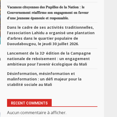
𝐕𝐚𝐜𝐚𝐧𝐜𝐞𝐬 𝐜𝐢𝐭𝐨𝐲𝐞𝐧𝐧𝐞𝐬 𝐝𝐞𝐬 𝐏𝐮𝐩𝐢𝐥𝐥𝐞𝐬 𝐝𝐞 𝐥𝐚 𝐍𝐚𝐭𝐢𝐨𝐧 : 𝐥𝐞
𝐆𝐨𝐮𝐯𝐞𝐫𝐧𝐞𝐦𝐞𝐧𝐭 𝐫𝐞́𝐚𝐟𝐟𝐢𝐫𝐦𝐞 𝐬𝐨𝐧 𝐞𝐧𝐠𝐚𝐠𝐞𝐦𝐞𝐧𝐭 𝐞𝐧 𝐟𝐚𝐯𝐞𝐮𝐫
𝐝’𝐮𝐧𝐞 𝐣𝐞𝐮𝐧𝐞𝐬𝐬𝐞 𝐞́𝐩𝐚𝐧𝐨𝐮𝐢𝐞 𝐞𝐭 𝐫𝐞𝐬𝐩𝐨𝐧𝐬𝐚𝐛𝐥𝐞.
Dans le cadre de ses activités traditionnelles,
l’association Lahidu a organisé une plantation
d’arbres dans le quartier populaire de
Daoudabougou, le jeudi 30 juillet 2026.
Lancement de la 32ᵉ édition de la Campagne

nationale de reboisement : un engagement
ambitieux pour l’avenir écologique du Mali
Désinformation, mésinformation et
malinformation : un défi majeur pour la
stabilité sociale au Mali
RECENT COMMENTS
Aucun commentaire à afficher.