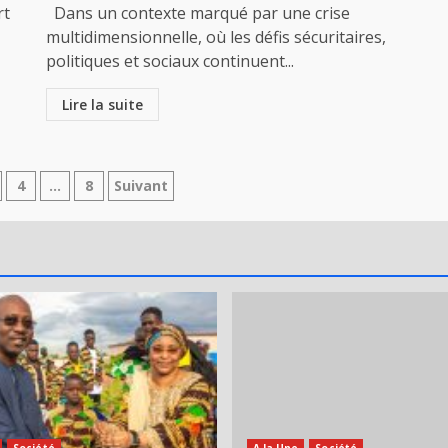
rt
Dans un contexte marqué par une crise
multidimensionnelle, où les défis sécuritaires,
politiques et sociaux continuent...
Lire la suite
tion
4
…
8
Suivant
ations