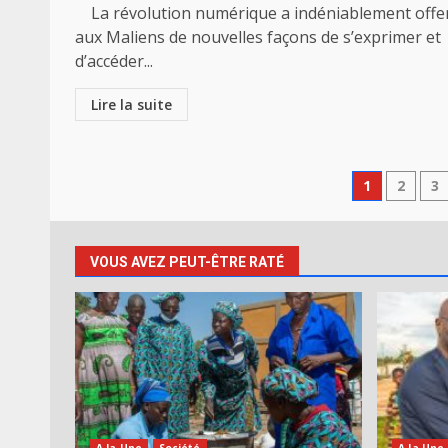
La révolution numérique a indéniablement offe
aux Maliens de nouvelles façons de s’exprimer et
d’accéder...
Lire la suite
Pagina
1
2
3
des
public
VOUS AVEZ PEUT-ÊTRE RATÉ