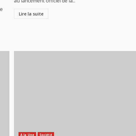
au lancement officiel de la...
de
Lire la suite
A la Une
Société