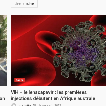
Lire la suite
Santé
VIH – le lenacapavir : les premières
ion
injections débutent en Afrique australe
malisite
décembre 1, 2025