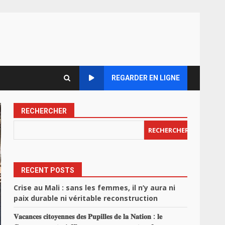
REGARDER EN LIGNE
RECHERCHER
RECHERCHER
RECENT POSTS
Crise au Mali : sans les femmes, il n’y aura ni
paix durable ni véritable reconstruction
𝐕𝐚𝐜𝐚𝐧𝐜𝐞𝐬 𝐜𝐢𝐭𝐨𝐲𝐞𝐧𝐧𝐞𝐬 𝐝𝐞𝐬 𝐏𝐮𝐩𝐢𝐥𝐥𝐞𝐬 𝐝𝐞 𝐥𝐚 𝐍𝐚𝐭𝐢𝐨𝐧 : 𝐥𝐞