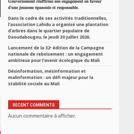
𝐆𝐨𝐮𝐯𝐞𝐫𝐧𝐞𝐦𝐞𝐧𝐭 𝐫𝐞́𝐚𝐟𝐟𝐢𝐫𝐦𝐞 𝐬𝐨𝐧 𝐞𝐧𝐠𝐚𝐠𝐞𝐦𝐞𝐧𝐭 𝐞𝐧 𝐟𝐚𝐯𝐞𝐮𝐫
𝐝’𝐮𝐧𝐞 𝐣𝐞𝐮𝐧𝐞𝐬𝐬𝐞 𝐞́𝐩𝐚𝐧𝐨𝐮𝐢𝐞 𝐞𝐭 𝐫𝐞𝐬𝐩𝐨𝐧𝐬𝐚𝐛𝐥𝐞.
Dans le cadre de ses activités traditionnelles,
l’association Lahidu a organisé une plantation
d’arbres dans le quartier populaire de
Daoudabougou, le jeudi 30 juillet 2026.
Lancement de la 32ᵉ édition de la Campagne
nationale de reboisement : un engagement
ambitieux pour l’avenir écologique du Mali
Désinformation, mésinformation et
malinformation : un défi majeur pour la
stabilité sociale au Mali
RECENT COMMENTS
Aucun commentaire à afficher.