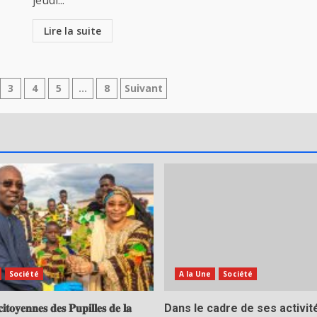
jeudi...
Lire la suite
3
4
5
…
8
Suivant
s
Société
A la Une
Société
𝐢𝐭𝐨𝐲𝐞𝐧𝐧𝐞𝐬 𝐝𝐞𝐬 𝐏𝐮𝐩𝐢𝐥𝐥𝐞𝐬 𝐝𝐞 𝐥𝐚
Dans le cadre de ses activit