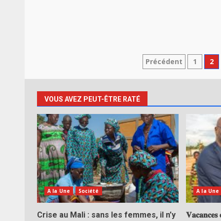
Pagination
Précédent
1
2
des
publication
VOUS AVEZ PEUT-ÊTRE RATÉ
A la Une
Société
A la Une
Crise au Mali : sans les femmes, il n’y
𝐕𝐚𝐜𝐚𝐧𝐜𝐞𝐬 𝐜