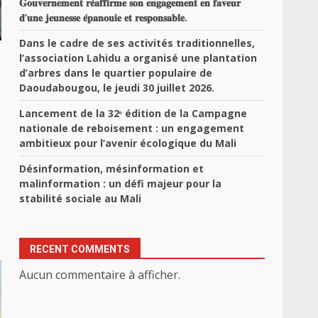
𝐆𝐨𝐮𝐯𝐞𝐫𝐧𝐞𝐦𝐞𝐧𝐭 𝐫𝐞́𝐚𝐟𝐟𝐢𝐫𝐦𝐞 𝐬𝐨𝐧 𝐞𝐧𝐠𝐚𝐠𝐞𝐦𝐞𝐧𝐭 𝐞𝐧 𝐟𝐚𝐯𝐞𝐮𝐫
𝐝’𝐮𝐧𝐞 𝐣𝐞𝐮𝐧𝐞𝐬𝐬𝐞 𝐞́𝐩𝐚𝐧𝐨𝐮𝐢𝐞 𝐞𝐭 𝐫𝐞𝐬𝐩𝐨𝐧𝐬𝐚𝐛𝐥𝐞.
Dans le cadre de ses activités traditionnelles,
l’association Lahidu a organisé une plantation
d’arbres dans le quartier populaire de
Daoudabougou, le jeudi 30 juillet 2026.
Lancement de la 32ᵉ édition de la Campagne
nationale de reboisement : un engagement
ambitieux pour l’avenir écologique du Mali
Désinformation, mésinformation et
malinformation : un défi majeur pour la
stabilité sociale au Mali
RECENT COMMENTS
Aucun commentaire à afficher.