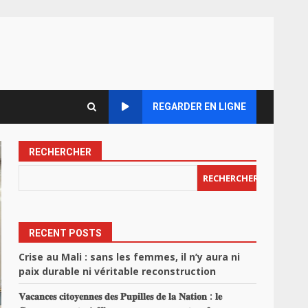
REGARDER EN LIGNE
RECHERCHER
RECHERCHER
RECENT POSTS
Crise au Mali : sans les femmes, il n’y aura ni
paix durable ni véritable reconstruction
𝐕𝐚𝐜𝐚𝐧𝐜𝐞𝐬 𝐜𝐢𝐭𝐨𝐲𝐞𝐧𝐧𝐞𝐬 𝐝𝐞𝐬 𝐏𝐮𝐩𝐢𝐥𝐥𝐞𝐬 𝐝𝐞 𝐥𝐚 𝐍𝐚𝐭𝐢𝐨𝐧 : 𝐥𝐞