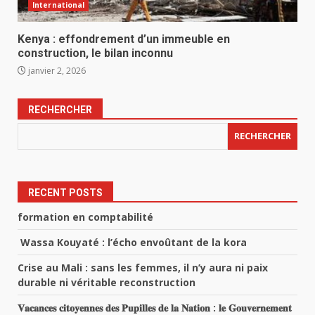
International
Kenya : effondrement d’un immeuble en
construction, le bilan inconnu
janvier 2, 2026
RECHERCHER
RECHERCHER
RECENT POSTS
formation en comptabilité
Wassa Kouyaté : l’écho envoûtant de la kora
Crise au Mali : sans les femmes, il n’y aura ni paix
durable ni véritable reconstruction
𝐕𝐚𝐜𝐚𝐧𝐜𝐞𝐬 𝐜𝐢𝐭𝐨𝐲𝐞𝐧𝐧𝐞𝐬 𝐝𝐞𝐬 𝐏𝐮𝐩𝐢𝐥𝐥𝐞𝐬 𝐝𝐞 𝐥𝐚 𝐍𝐚𝐭𝐢𝐨𝐧 : 𝐥𝐞 𝐆𝐨𝐮𝐯𝐞𝐫𝐧𝐞𝐦𝐞𝐧𝐭