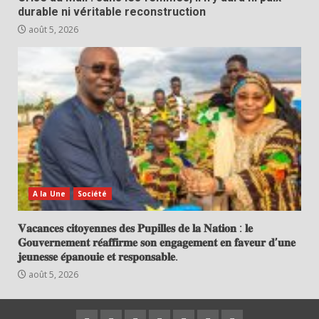
durable ni véritable reconstruction
août 5, 2026
A la Une
Société
𝐕𝐚𝐜𝐚𝐧𝐜𝐞𝐬 𝐜𝐢𝐭𝐨𝐲𝐞𝐧𝐧𝐞𝐬 𝐝𝐞𝐬 𝐏𝐮𝐩𝐢𝐥𝐥𝐞𝐬 𝐝𝐞 𝐥𝐚 𝐍𝐚𝐭𝐢𝐨𝐧 : 𝐥𝐞
𝐆𝐨𝐮𝐯𝐞𝐫𝐧𝐞𝐦𝐞𝐧𝐭 𝐫𝐞́𝐚𝐟𝐟𝐢𝐫𝐦𝐞 𝐬𝐨𝐧 𝐞𝐧𝐠𝐚𝐠𝐞𝐦𝐞𝐧𝐭 𝐞𝐧 𝐟𝐚𝐯𝐞𝐮𝐫 𝐝’𝐮𝐧𝐞
𝐣𝐞𝐮𝐧𝐞𝐬𝐬𝐞 𝐞́𝐩𝐚𝐧𝐨𝐮𝐢𝐞 𝐞𝐭 𝐫𝐞𝐬𝐩𝐨𝐧𝐬𝐚𝐛𝐥𝐞.
août 5, 2026
Politique
A
Faits
Eco
International
Société
Sport