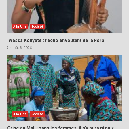
A la Une
Société
Wassa Kouyaté : l’écho envoûtant de la kora
août 8, 2026
A la Une
Société
Crise au Mali : sans les femmes, il n’y aura ni paix