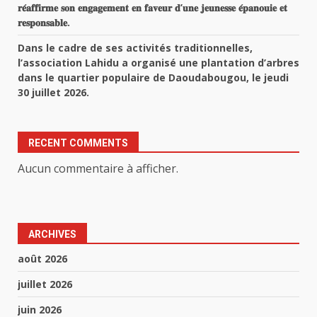
𝐫𝐞́𝐚𝐟𝐟𝐢𝐫𝐦𝐞 𝐬𝐨𝐧 𝐞𝐧𝐠𝐚𝐠𝐞𝐦𝐞𝐧𝐭 𝐞𝐧 𝐟𝐚𝐯𝐞𝐮𝐫 𝐝’𝐮𝐧𝐞 𝐣𝐞𝐮𝐧𝐞𝐬𝐬𝐞 𝐞́𝐩𝐚𝐧𝐨𝐮𝐢𝐞 𝐞𝐭
𝐫𝐞𝐬𝐩𝐨𝐧𝐬𝐚𝐛𝐥𝐞.
Dans le cadre de ses activités traditionnelles,
l’association Lahidu a organisé une plantation d’arbres
dans le quartier populaire de Daoudabougou, le jeudi
30 juillet 2026.
RECENT COMMENTS
Aucun commentaire à afficher.
ARCHIVES
août 2026
juillet 2026
juin 2026