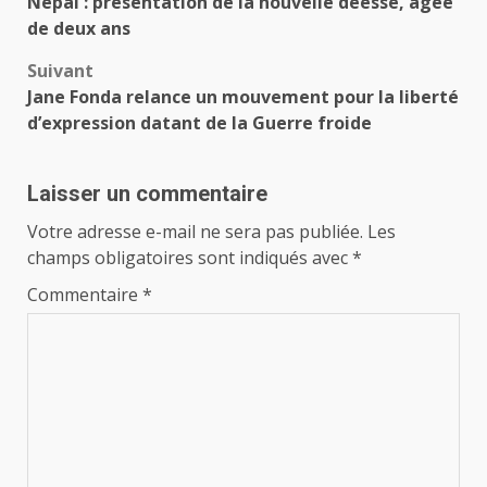
Népal : présentation de la nouvelle déesse, âgée
d’article
de deux ans
Suivant
Jane Fonda relance un mouvement pour la liberté
d’expression datant de la Guerre froide
Laisser un commentaire
Votre adresse e-mail ne sera pas publiée.
Les
champs obligatoires sont indiqués avec
*
Commentaire
*