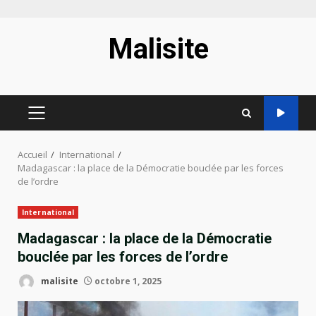
Aller
Malisite
au
contenu
MENU
PRINCIPAL
Accueil
International
Madagascar : la place de la Démocratie bouclée par les forces
de l’ordre
International
Madagascar : la place de la Démocratie
bouclée par les forces de l’ordre
malisite
octobre 1, 2025