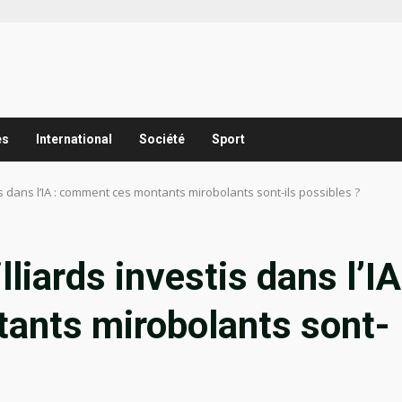
es
International
Société
Sport
s dans l’IA : comment ces montants mirobolants sont-ils possibles ?
liards investis dans l’IA
ants mirobolants sont-