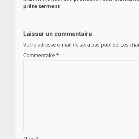
d’article
prête serment
Laisser un commentaire
Votre adresse e-mail ne sera pas publiée.
Les cha
Commentaire
*
Nom
*