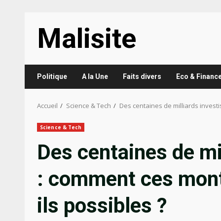
Aller
Malisite
au
contenu
Politique
A la Une
Faits divers
Eco & Financ
Accueil
Science & Tech
Des centaines de milliards investi
Science & Tech
Des centaines de mil
: comment ces mont
ils possibles ?