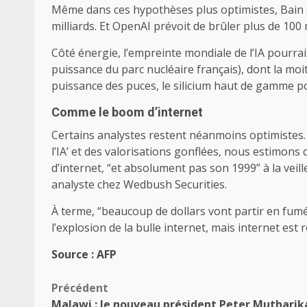
Même dans ces hypothèses plus optimistes, Bain es
milliards. Et OpenAI prévoit de brûler plus de 100 m
Côté énergie, l’empreinte mondiale de l’IA pourrait
puissance du parc nucléaire français), dont la moi
puissance des puces, le silicium haut de gamme po
Comme le boom d’internet
Certains analystes restent néanmoins optimistes. 
l’IA’ et des valorisations gonflées, nous estimon
d’internet, “et absolument pas son 1999” à la veill
analyste chez Wedbush Securities.
À terme, “beaucoup de dollars vont partir en fum
l’explosion de la bulle internet, mais internet est r
Source : AFP
Navigation
Précédent
Malawi : le nouveau président Peter Mutharik