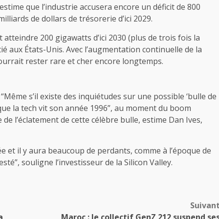
time que l’industrie accusera encore un déficit de 800
illiards de dollars de trésorerie d’ici 2029.
 atteindre 200 gigawatts d’ici 2030 (plus de trois fois la
tié aux États-Unis. Avec l’augmentation continuelle de la
urrait rester rare et cher encore longtemps.
“Même s’il existe des inquiétudes sur une possible ‘bulle de
s que la tech vit son année 1996”, au moment du boom
e de l’éclatement de cette célèbre bulle, estime Dan Ives,
ée et il y aura beaucoup de perdants, comme à l’époque de
esté”, souligne l’investisseur de la Silicon Valley.
Suivan
a
Maroc : le collectif GenZ 212 suspend se