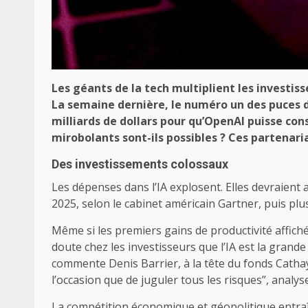
Les géants de la tech multiplient les investisse
La semaine dernière, le numéro un des puces d
milliards de dollars pour qu’OpenAI puisse c
mirobolants sont-ils possibles ? Ces partenaria
Des investissements colossaux
Les dépenses dans l’IA explosent. Elles devraient 
2025, selon le cabinet américain Gartner, puis plu
Même si les premiers gains de productivité affichés
doute chez les investisseurs que l’IA est la grande
commente Denis Barrier, à la tête du fonds Cathay
l’occasion que de juguler tous les risques”, analyse-
La compétition économique et géopolitique entraî