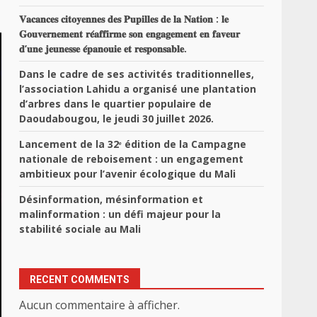
𝐕𝐚𝐜𝐚𝐧𝐜𝐞𝐬 𝐜𝐢𝐭𝐨𝐲𝐞𝐧𝐧𝐞𝐬 𝐝𝐞𝐬 𝐏𝐮𝐩𝐢𝐥𝐥𝐞𝐬 𝐝𝐞 𝐥𝐚 𝐍𝐚𝐭𝐢𝐨𝐧 : 𝐥𝐞
𝐆𝐨𝐮𝐯𝐞𝐫𝐧𝐞𝐦𝐞𝐧𝐭 𝐫𝐞́𝐚𝐟𝐟𝐢𝐫𝐦𝐞 𝐬𝐨𝐧 𝐞𝐧𝐠𝐚𝐠𝐞𝐦𝐞𝐧𝐭 𝐞𝐧 𝐟𝐚𝐯𝐞𝐮𝐫
𝐝’𝐮𝐧𝐞 𝐣𝐞𝐮𝐧𝐞𝐬𝐬𝐞 𝐞́𝐩𝐚𝐧𝐨𝐮𝐢𝐞 𝐞𝐭 𝐫𝐞𝐬𝐩𝐨𝐧𝐬𝐚𝐛𝐥𝐞.
Dans le cadre de ses activités traditionnelles,
l’association Lahidu a organisé une plantation
d’arbres dans le quartier populaire de
Daoudabougou, le jeudi 30 juillet 2026.
Lancement de la 32ᵉ édition de la Campagne
nationale de reboisement : un engagement
ambitieux pour l’avenir écologique du Mali
Désinformation, mésinformation et
malinformation : un défi majeur pour la
stabilité sociale au Mali
RECENT COMMENTS
Aucun commentaire à afficher.