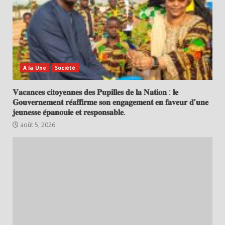
A la Une
Société
𝐕𝐚𝐜𝐚𝐧𝐜𝐞𝐬 𝐜𝐢𝐭𝐨𝐲𝐞𝐧𝐧𝐞𝐬 𝐝𝐞𝐬 𝐏𝐮𝐩𝐢𝐥𝐥𝐞𝐬 𝐝𝐞 𝐥𝐚 𝐍𝐚𝐭𝐢𝐨𝐧 : 𝐥𝐞
𝐆𝐨𝐮𝐯𝐞𝐫𝐧𝐞𝐦𝐞𝐧𝐭 𝐫𝐞́𝐚𝐟𝐟𝐢𝐫𝐦𝐞 𝐬𝐨𝐧 𝐞𝐧𝐠𝐚𝐠𝐞𝐦𝐞𝐧𝐭 𝐞𝐧 𝐟𝐚𝐯𝐞𝐮𝐫 𝐝’𝐮𝐧𝐞
𝐣𝐞𝐮𝐧𝐞𝐬𝐬𝐞 𝐞́𝐩𝐚𝐧𝐨𝐮𝐢𝐞 𝐞𝐭 𝐫𝐞𝐬𝐩𝐨𝐧𝐬𝐚𝐛𝐥𝐞.
août 5, 2026