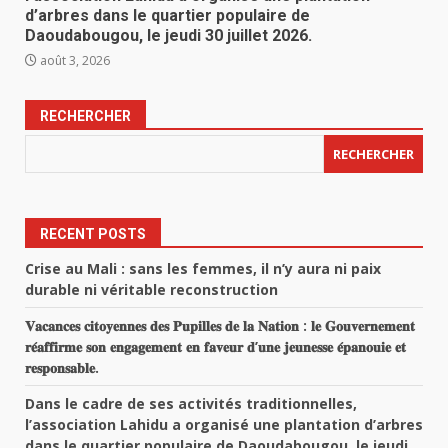
d’arbres dans le quartier populaire de
Daoudabougou, le jeudi 30 juillet 2026.
août 3, 2026
RECHERCHER
RECHERCHER
RECENT POSTS
Crise au Mali : sans les femmes, il n’y aura ni paix
durable ni véritable reconstruction
𝐕𝐚𝐜𝐚𝐧𝐜𝐞𝐬 𝐜𝐢𝐭𝐨𝐲𝐞𝐧𝐧𝐞𝐬 𝐝𝐞𝐬 𝐏𝐮𝐩𝐢𝐥𝐥𝐞𝐬 𝐝𝐞 𝐥𝐚 𝐍𝐚𝐭𝐢𝐨𝐧 : 𝐥𝐞 𝐆𝐨𝐮𝐯𝐞𝐫𝐧𝐞𝐦𝐞𝐧𝐭
𝐫𝐞́𝐚𝐟𝐟𝐢𝐫𝐦𝐞 𝐬𝐨𝐧 𝐞𝐧𝐠𝐚𝐠𝐞𝐦𝐞𝐧𝐭 𝐞𝐧 𝐟𝐚𝐯𝐞𝐮𝐫 𝐝’𝐮𝐧𝐞 𝐣𝐞𝐮𝐧𝐞𝐬𝐬𝐞 𝐞́𝐩𝐚𝐧𝐨𝐮𝐢𝐞 𝐞𝐭
𝐫𝐞𝐬𝐩𝐨𝐧𝐬𝐚𝐛𝐥𝐞.
Dans le cadre de ses activités traditionnelles,
l’association Lahidu a organisé une plantation d’arbres
dans le quartier populaire de Daoudabougou, le jeudi