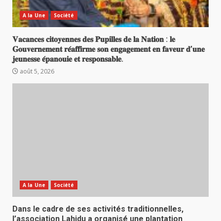
A la Une
Société
𝐕𝐚𝐜𝐚𝐧𝐜𝐞𝐬 𝐜𝐢𝐭𝐨𝐲𝐞𝐧𝐧𝐞𝐬 𝐝𝐞𝐬 𝐏𝐮𝐩𝐢𝐥𝐥𝐞𝐬 𝐝𝐞 𝐥𝐚 𝐍𝐚𝐭𝐢𝐨𝐧 : 𝐥𝐞
𝐆𝐨𝐮𝐯𝐞𝐫𝐧𝐞𝐦𝐞𝐧𝐭 𝐫𝐞́𝐚𝐟𝐟𝐢𝐫𝐦𝐞 𝐬𝐨𝐧 𝐞𝐧𝐠𝐚𝐠𝐞𝐦𝐞𝐧𝐭 𝐞𝐧 𝐟𝐚𝐯𝐞𝐮𝐫 𝐝’𝐮𝐧𝐞
𝐣𝐞𝐮𝐧𝐞𝐬𝐬𝐞 𝐞́𝐩𝐚𝐧𝐨𝐮𝐢𝐞 𝐞𝐭 𝐫𝐞𝐬𝐩𝐨𝐧𝐬𝐚𝐛𝐥𝐞.
août 5, 2026
A la Une
Société
Dans le cadre de ses activités traditionnelles,
l’association Lahidu a organisé une plantation