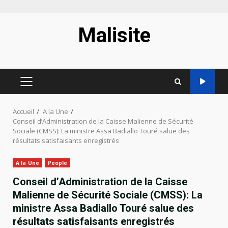
Aller
Malisite
au
contenu
MENU
PRINCIPAL
Accueil
A la Une
Conseil d’Administration de la Caisse Malienne de Sécurité
Sociale (CMSS): La ministre Assa Badiallo Touré salue des
résultats satisfaisants enregistrés
A la Une
People
Conseil d’Administration de la Caisse
Malienne de Sécurité Sociale (CMSS): La
ministre Assa Badiallo Touré salue des
résultats satisfaisants enregistrés